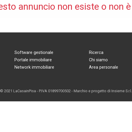
esto annuncio non esiste o non è
Software gestionale
Ricerca
Portale immobiliare
Chi siamo
Network immobiliare
Area personale
© 2021 LaCasainPisa - P.IVA 01899700502 - Marchio e progetto di
Insieme S.r.l.