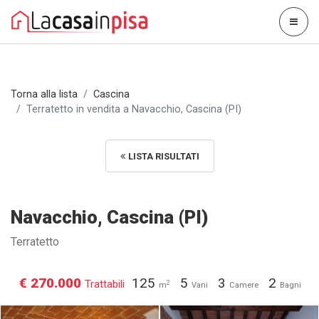
Torna alla lista
Cascina
Terratetto in vendita a Navacchio, Cascina (PI)
LISTA RISULTATI
Navacchio, Cascina (PI)
Terratetto
€ 270.000
125
5
3
2
Trattabili
2
m
Vani
Camere
Bagni
Terratetto in vendita a
Terratetto in vendita a