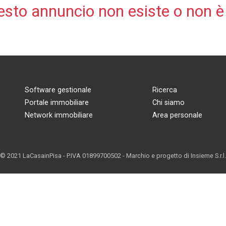
esto annuncio non esiste o non è
Software gestionale
Ricerca
Portale immobiliare
Chi siamo
Network immobiliare
Area personale
© 2021 LaCasainPisa - P.IVA 01899700502 - Marchio e progetto di
Insieme S.r.l.