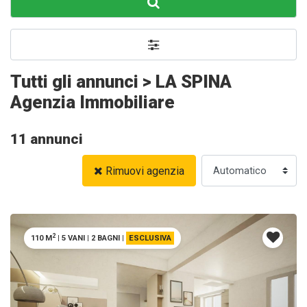
Tutti gli annunci > LA SPINA
Agenzia Immobiliare
11 annunci
Rimuovi agenzia
2
110 M
|
5 VANI
|
2 BAGNI
|
ESCLUSIVA