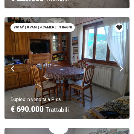
2
230 M
|
8 VANI
|
4 CAMERE
|
3 BAGNI
Duplex in vendita a Pisa
€ 690.000
Trattabili