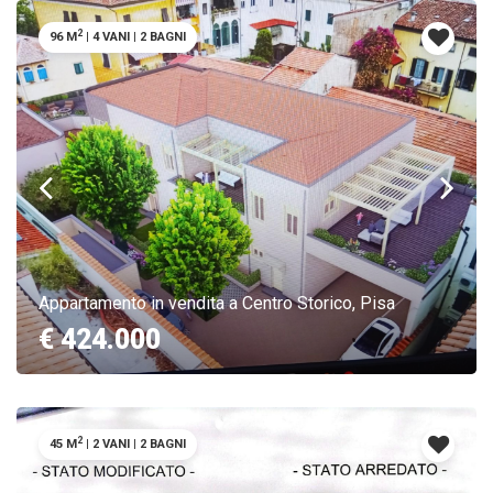
2
96 M
|
4 VANI
|
2 BAGNI
Appartamento in vendita a Centro Storico, Pisa
€ 424.000
2
45 M
|
2 VANI
|
2 BAGNI