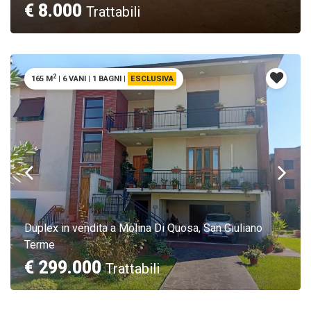
€ 8.000
Trattabili
2
165 M
|
6 VANI
|
1 BAGNI
|
ESCLUSIVA
Duplex in vendita a Molina Di Quosa, San Giuliano
Terme
€ 299.000
Trattabili