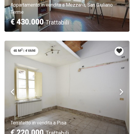
Appartamento in vendita a Mezzana, San Giuliano
Terme
€ 430.000
Trattabili
2
65 M
|
4 VANI
Terratetto in vendita a Pisa
€ 220.000
Trattabili