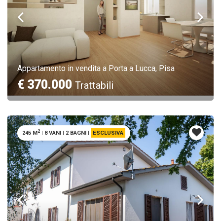
Appartamento in vendita a Porta a Lucca, Pisa
€ 370.000
Trattabili
2
245 M
|
8 VANI
|
2 BAGNI
|
ESCLUSIVA