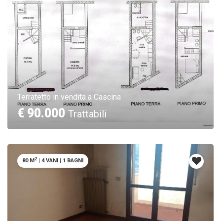
Terratetto in vendita a Cascina
€ 90.000
Trattabili
2
80 M
|
4 VANI
|
1 BAGNI