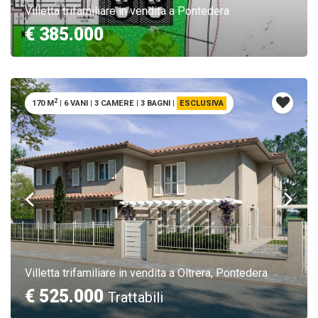
Villetta trifamiliare in vendita a Pontedera
€ 385.000
2
170 M
|
6 VANI
|
3 CAMERE
|
3 BAGNI
|
ESCLUSIVA
Villetta trifamiliare in vendita a Oltrera, Pontedera
€ 525.000
Trattabili