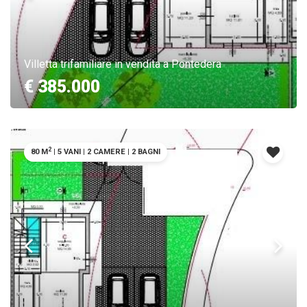
Villetta trifamiliare in vendita a Pontedera
€ 385.000
2
80 M
|
5 VANI
|
2 CAMERE
|
2 BAGNI