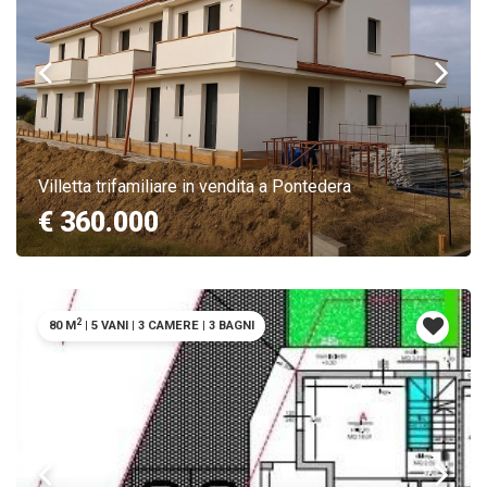
Villetta trifamiliare in vendita a Pontedera
€ 360.000
2
80 M
|
5 VANI
|
3 CAMERE
|
3 BAGNI