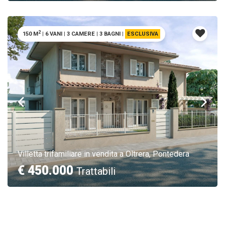
2
150 M
|
6 VANI
|
3 CAMERE
|
3 BAGNI
|
ESCLUSIVA
Villetta trifamiliare in vendita a Oltrera, Pontedera
€ 450.000
Trattabili