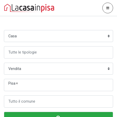
Pisa
×