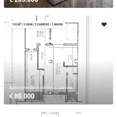
2
110 M
|
3 VANI
|
2 CAMERE
|
1 BAGNI
Appartamento in vendita a Cascina
€ 80.000