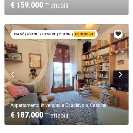
€ 159.000
Trattabili
2
114 M
|
4 VANI
|
2 CAMERE
|
2 BAGNI
|
ESCLUSIVA
Appartamento in vendita a Casciavola, Cascina
€ 187.000
Trattabili