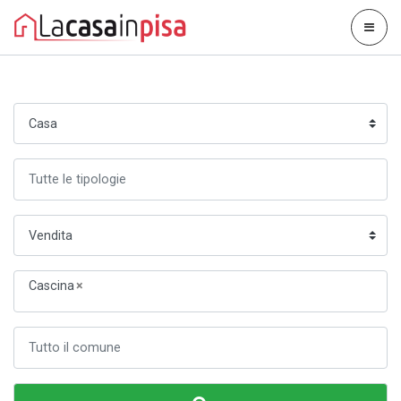
Cascina
×