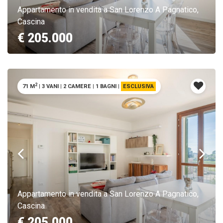
Appartamento in vendita a San Lorenzo A Pagnatico,
Cascina
€ 205.000
2
71 M
|
3 VANI
|
2 CAMERE
|
1 BAGNI
|
ESCLUSIVA
Appartamento in vendita a San Lorenzo A Pagnatico,
Cascina
€ 205.000