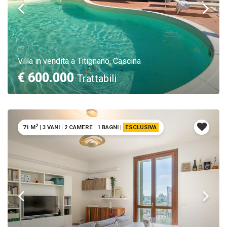
Villa in vendita a Titignano, Cascina
€ 600.000
Trattabili
2
71 M
|
3 VANI
|
2 CAMERE
|
1 BAGNI
|
ESCLUSIVA