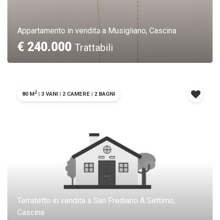
Appartamento in vendita a Musigliano, Cascina
€ 240.000
Trattabili
2
80 M
|
3 VANI
|
2 CAMERE
|
2 BAGNI
Terratetto in vendita a San Frediano A Settimo,
Cascina