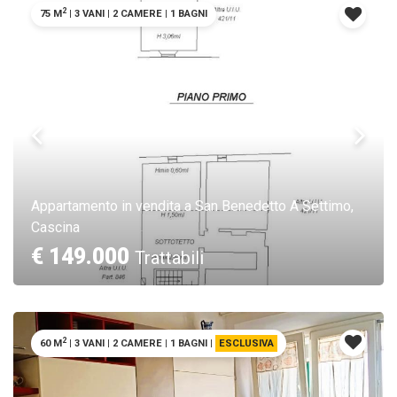
2
75 M
|
3 VANI
|
2 CAMERE
|
1 BAGNI
Appartamento in vendita a San Benedetto A Settimo,
Cascina
€ 149.000
Trattabili
2
60 M
|
3 VANI
|
2 CAMERE
|
1 BAGNI
|
ESCLUSIVA