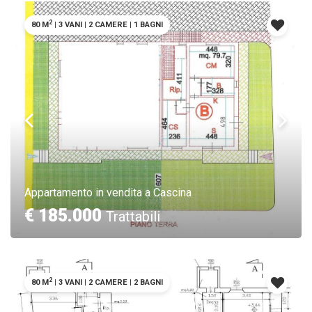
2
80 M
|
3 VANI
|
2 CAMERE
|
1 BAGNI
Appartamento in vendita a Cascina
€ 185.000
Trattabili
2
80 M
|
3 VANI
|
2 CAMERE
|
2 BAGNI