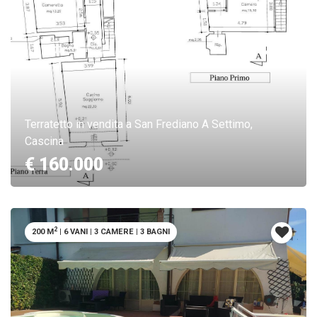
Terratetto in vendita a San Frediano A Settimo,
Cascina
€ 160.000
2
200 M
|
6 VANI
|
3 CAMERE
|
3 BAGNI