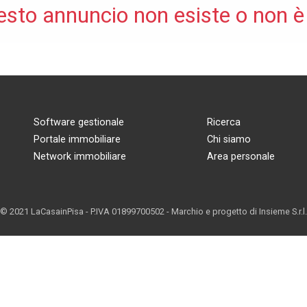
esto annuncio non esiste o non è
Software gestionale
Ricerca
Portale immobiliare
Chi siamo
Network immobiliare
Area personale
© 2021 LaCasainPisa - P.IVA 01899700502 - Marchio e progetto di
Insieme S.r.l.